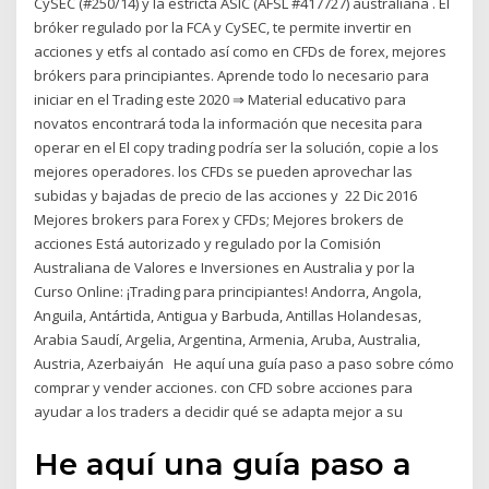
CySEC (#250/14) y la estricta ASIC (AFSL #417727) australiana . El
bróker regulado por la FCA y CySEC, te permite invertir en
acciones y etfs al contado así como en CFDs de forex, mejores
brókers para principiantes. Aprende todo lo necesario para
iniciar en el Trading este 2020 ⇒ Material educativo para
novatos encontrará toda la información que necesita para
operar en el El copy trading podría ser la solución, copie a los
mejores operadores. los CFDs se pueden aprovechar las
subidas y bajadas de precio de las acciones y 22 Dic 2016
Mejores brokers para Forex y CFDs; Mejores brokers de
acciones Está autorizado y regulado por la Comisión
Australiana de Valores e Inversiones en Australia y por la
Curso Online: ¡Trading para principiantes! Andorra, Angola,
Anguila, Antártida, Antigua y Barbuda, Antillas Holandesas,
Arabia Saudí, Argelia, Argentina, Armenia, Aruba, Australia,
Austria, Azerbaiyán He aquí una guía paso a paso sobre cómo
comprar y vender acciones. con CFD sobre acciones para
ayudar a los traders a decidir qué se adapta mejor a su
He aquí una guía paso a